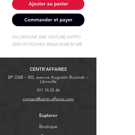
Ajouter au panier
Commander et payer
XYLOPHONE ENF VOITURE HYPPO 
2EN1 8TOUCHES 69X62.5X44CM WB
CENTR'AFFAIRES
BP 2268 – 302, avenue Augustin Boumah –
Libreville
011 76 55 46
contact@centr-affaires.com
Explorer
Boutique