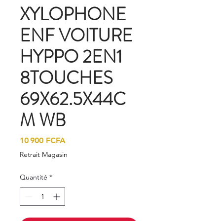
XYLOPHONE
ENF VOITURE
HYPPO 2EN1
8TOUCHES
69X62.5X44C
M WB
Prix
10 900 FCFA
Retrait Magasin
Quantité
*