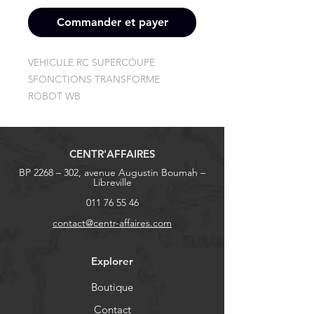
Commander et payer
VEHICULE RC SUPERCOUPE 
5FONCTIONS TRANSFORME 
ROBOT WB
CENTR'AFFAIRES
BP 2268 – 302, avenue Augustin Boumah –
Libreville
011 76 55 46
contact@centr-affaires.com
Explorer
Boutique
Contact