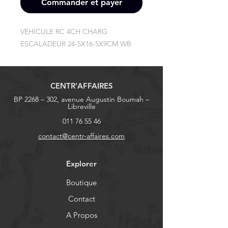
Commander et payer
VEHICULE RC 4CH CHARG 
ESCALADEUR 24-5X16-5X9CM WB
CENTR'AFFAIRES
BP 2268 – 302, avenue Augustin Boumah –
Libreville
011 76 55 46
contact@centr-affaires.com
Explorer
Boutique
Contact
A Propos