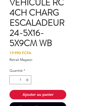
VEHICULE RC
4CH CHARG
ESCALADEUR
24-5X16-
5X9CM WB
Prix
19 990 FCFA
Retrait Magasin
Quantité
*
Ajouter au panier