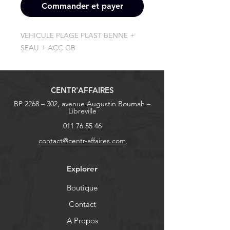
Commander et payer
VEHICULE PLAGE PLAST BENNE + 
SEAU + ACC GB
CENTR'AFFAIRES
BP 2268 – 302, avenue Augustin Boumah –
Libreville
011 76 55 46
contact@centr-affaires.com
Explorer
Boutique
Contact
A Propos