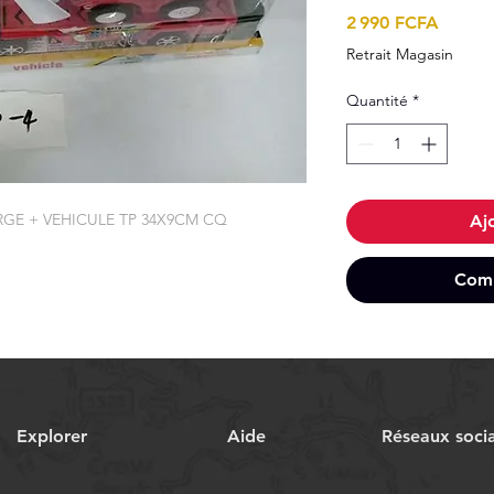
Prix
2 990 FCFA
Retrait Magasin
Quantité
*
RGE + VEHICULE TP 34X9CM CQ
Aj
Comm
Explorer
Aide
Réseaux soci