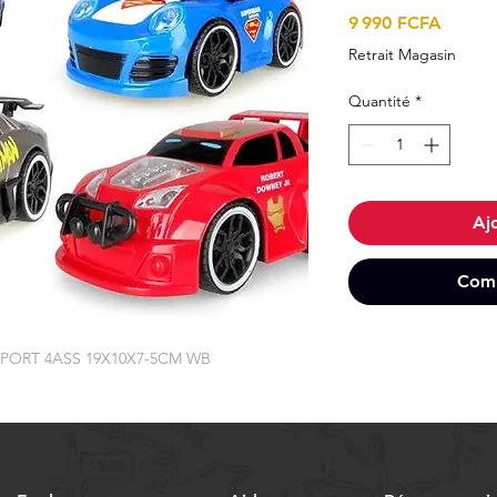
Prix
9 990 FCFA
Retrait Magasin
Quantité
*
Aj
Comm
SPORT 4ASS 19X10X7-5CM WB