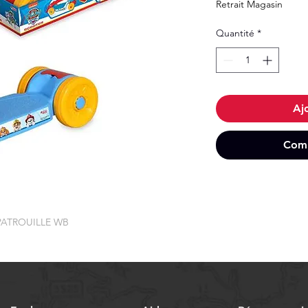
Retrait Magasin
Quantité
*
Aj
Comm
PATROUILLE WB