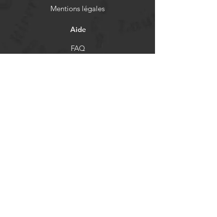
Mentions légales
Aide
FAQ
Livraison et retours
Politique de boutique
Moyens de paiement
Réseaux sociaux
Facebook
Instagram
Newsletter
Actualités et mises à jour