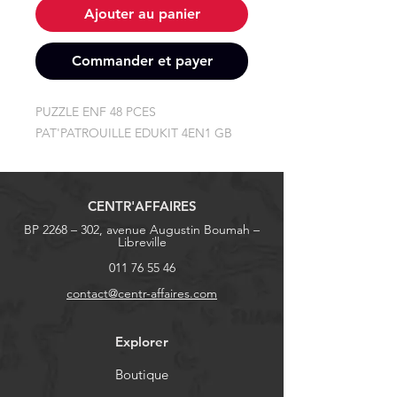
Ajouter au panier
Commander et payer
PUZZLE ENF 48 PCES 
PAT'PATROUILLE EDUKIT 4EN1 GB
CENTR'AFFAIRES
BP 2268 – 302, avenue Augustin Boumah –
Libreville
011 76 55 46
contact@centr-affaires.com
Explorer
Boutique