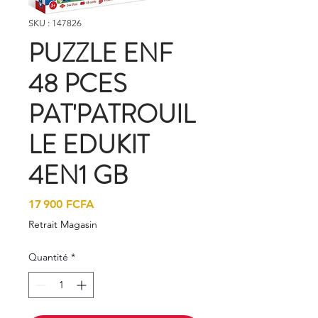
SKU : 147826
PUZZLE ENF
48 PCES
PAT'PATROUIL
LE EDUKIT
4EN1 GB
Prix
17 900 FCFA
Retrait Magasin
Quantité
*