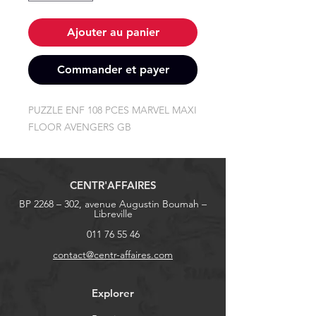
Ajouter au panier
Commander et payer
PUZZLE ENF 108 PCES MARVEL MAXI 
FLOOR AVENGERS GB
CENTR'AFFAIRES
BP 2268 – 302, avenue Augustin Boumah –
Libreville
011 76 55 46
contact@centr-affaires.com
Explorer