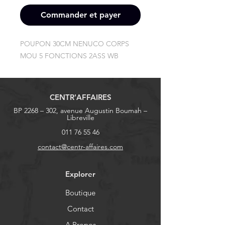
Commander et payer
POUPON 30CM NENUCO CORPS 
MOU 5 FONCTIONS 2ASS WB
CENTR'AFFAIRES
BP 2268 – 302, avenue Augustin Boumah –
Libreville
011 76 55 46
contact@centr-affaires.com
Explorer
Boutique
Contact
A Propos