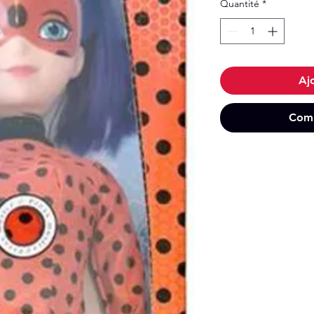
Quantité
*
Aj
Comm