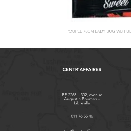
POUPEE 78CM LADY BUG WB PU
CENTR'AFFAIRES
BP 2268 – 302, avenue
Augustin Boumah –
Libreville
011 76 55 46