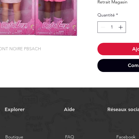
Retrait Magasin
Quantité
*
DONT NOIRE PBSACH
Aj
Comm
Explorer
Aide
Réseaux soci
Boutique
FAQ
Facebook