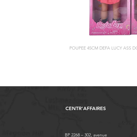
POUPEE 45CM DEFA LUCY ASS 
CENTR'AFFAIRES
BP 2268 – 302, avenue