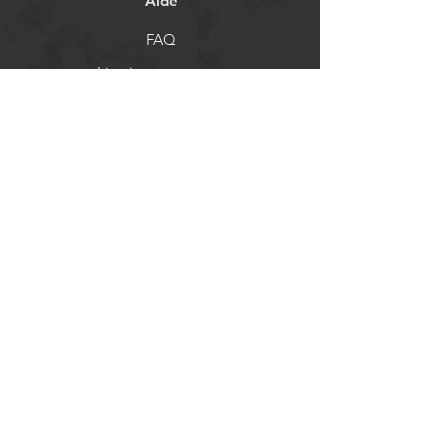
Aide
FAQ
Livraison et retours
Politique de boutique
Moyens de paiement
Réseaux sociaux
Facebook
Instagram
Newsletter
Actualités et mises à jour
S'abonner