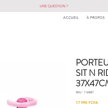
UNE QUESTION ?
ACCUEIL
À PROPOS
PORTEU
SIT N R
37X47C
SKU : 116887
Prix
17 990 FCFA