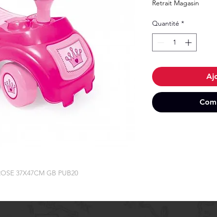
Retrait Magasin
Quantité
*
Aj
Comm
ROSE 37X47CM GB PUB20