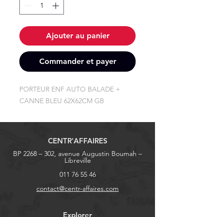
Ajouter au panier
Commander et payer
PORTEUR ENF AUTO BALADE + 
CANNE BLEU 62X62CM GB
CENTR'AFFAIRES
BP 2268 – 302, avenue Augustin Boumah –
Libreville
011 76 55 46
contact@centr-affaires.com
Explorer