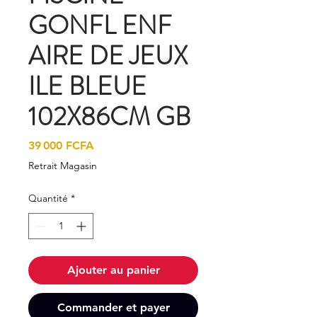
GONFL ENF
AIRE DE JEUX
ILE BLEUE
102X86CM GB
Prix
39 000 FCFA
Retrait Magasin
Quantité
*
Ajouter au panier
Commander et payer