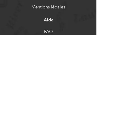
Mentions légales
Aide
FAQ
Livraison et retours
Politique de boutique
Moyens de paiement
Réseaux sociaux
Facebook
Instagram
Newsletter
Actualités et mises à jour