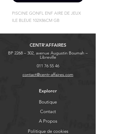
PISCINE GONFL ENF AIRE DE JEUX 
ILE BLEUE 102X86CM GB
CENTR'AFFAIRES
BP 2268 – 302, avenue Augustin Boumah –
Libreville
011 76 55 46
contact@centr-affaires.com
Explorer
Boutique
Contact
A Propos
Politique de cookies