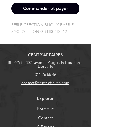
Commander et payer
PERLE CREATION BIJOUX BARBIE 
SAC PAPILLON GB DISP DE 12
CENTR'AFFAIRES
BP 2268 – 302, avenue Augustin Boumah –
Libreville
011 76 55 46
contact@centr-affaires.com
Explorer
Boutique
Contact
A Propos