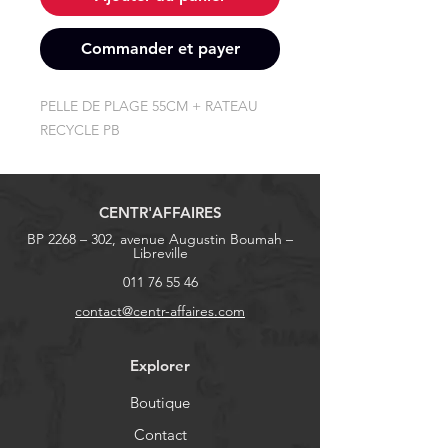
Commander et payer
PELLE DE PLAGE 55CM + RATEAU 
RECYCLE PB
CENTR'AFFAIRES
BP 2268 – 302, avenue Augustin Boumah –
Libreville
011 76 55 46
contact@centr-affaires.com
Explorer
Boutique
Contact