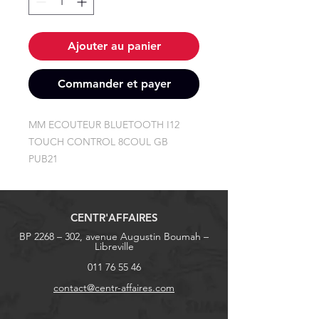
Ajouter au panier
Commander et payer
MM ECOUTEUR BLUETOOTH I12 
TOUCH CONTROL 8COUL GB 
PUB21
CENTR'AFFAIRES
BP 2268 – 302, avenue Augustin Boumah –
Libreville
011 76 55 46
contact@centr-affaires.com