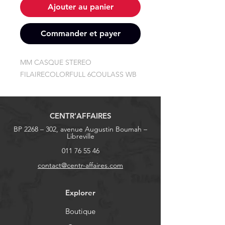
Ajouter au panier
Commander et payer
MM CASQUE STEREO 
FILAIRECOLORFULL 6COULASS WB
CENTR'AFFAIRES
BP 2268 – 302, avenue Augustin Boumah –
Libreville
011 76 55 46
contact@centr-affaires.com
Explorer
Boutique