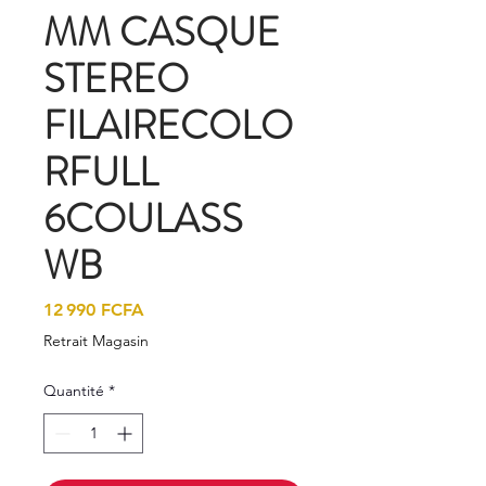
MM CASQUE
STEREO
FILAIRECOLO
RFULL
6COULASS
WB
Prix
12 990 FCFA
Retrait Magasin
Quantité
*