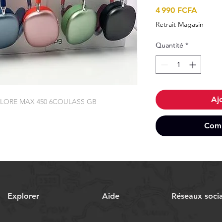
Prix
4 990 FCFA
Retrait Magasin
Quantité
*
Aj
LORE MAX 450 6COULASS GB
Comm
Explorer
Aide
Réseaux soci