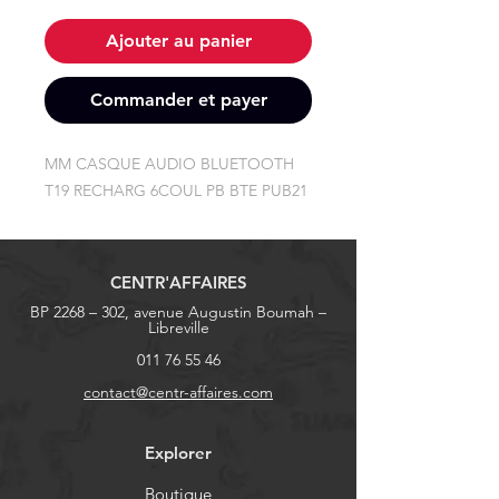
Ajouter au panier
Commander et payer
MM CASQUE AUDIO BLUETOOTH 
T19 RECHARG 6COUL PB BTE PUB21
CENTR'AFFAIRES
BP 2268 – 302, avenue Augustin Boumah –
Libreville
011 76 55 46
contact@centr-affaires.com
Explorer
Boutique