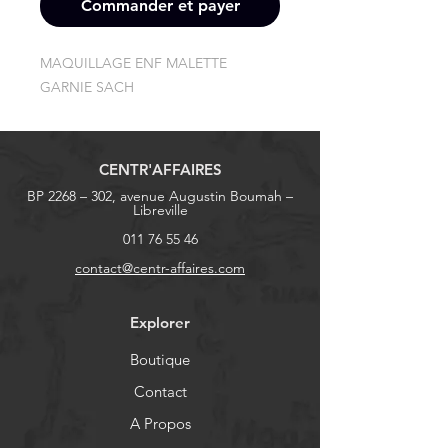
Commander et payer
MAQUILLAGE ENF MALETTE 
GARNIE SACH
CENTR'AFFAIRES
BP 2268 – 302, avenue Augustin Boumah –
Libreville
011 76 55 46
contact@centr-affaires.com
Explorer
Boutique
Contact
A Propos