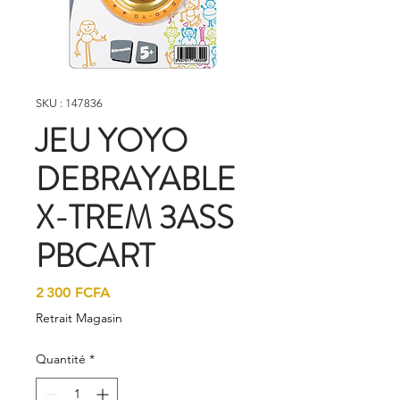
SKU : 147836
JEU YOYO
DEBRAYABLE
X-TREM 3ASS
PBCART
Prix
2 300 FCFA
Retrait Magasin
Quantité
*