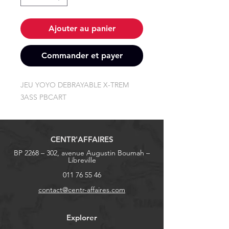
Ajouter au panier
Commander et payer
JEU YOYO DEBRAYABLE X-TREM 
3ASS PBCART
CENTR'AFFAIRES
BP 2268 – 302, avenue Augustin Boumah –
Libreville
011 76 55 46
contact@centr-affaires.com
Explorer