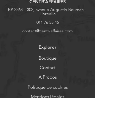
CENTR'AFFAIRES
BP 2268 – 302, avenue Augustin Boumah –
Libreville
011 76 55 46
contact@centr-affaires.com
Explorer
Boutique
Contact
A Propos
Politique de cookies
Mentions légales
Aide
FAQ
Livraison et retours