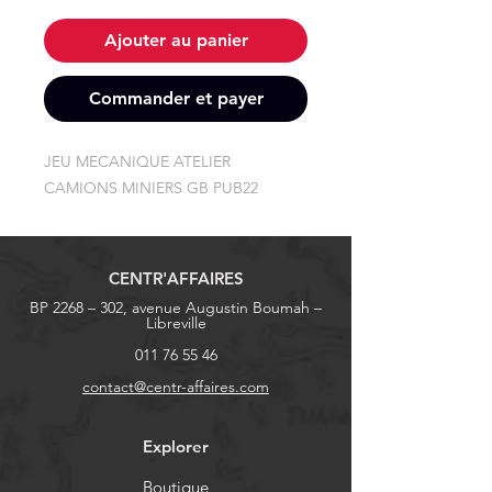
Ajouter au panier
Commander et payer
JEU MECANIQUE ATELIER 
CAMIONS MINIERS GB PUB22
CENTR'AFFAIRES
BP 2268 – 302, avenue Augustin Boumah –
Libreville
011 76 55 46
contact@centr-affaires.com
Explorer
Boutique