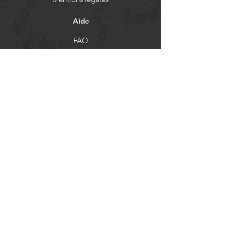
Aide
FAQ
Livraison et retours
Politique de boutique
Moyens de paiement
Réseaux sociaux
Facebook
Instagram
Newsletter
Actualités et mises à jour