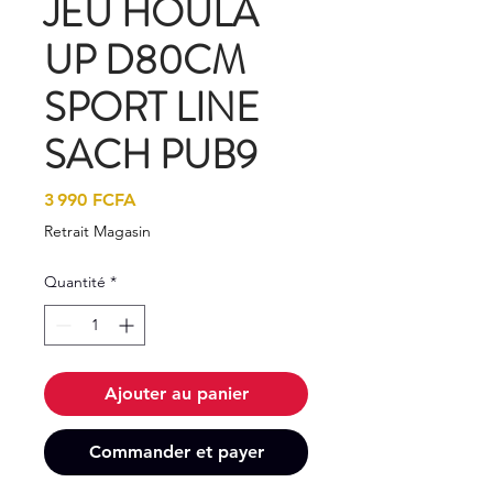
JEU HOULA
UP D80CM
SPORT LINE
SACH PUB9
Prix
3 990 FCFA
Retrait Magasin
Quantité
*
Ajouter au panier
Commander et payer