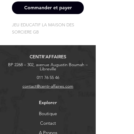
Commander et payer
JEU EDUCATIF LA MAISON DES 
SORCIERE GB
CENTR'AFFAIRES
BP 2268 – 302, avenue Augustin Boumah –
Libreville
011 76 55 46
contact@centr-affaires.com
Explorer
Boutique
Contact
A Propos