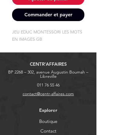
Commander et payer
JEU EDUC MONTESSORI LES MOTS 
EN IMAGES GB
CENTR'AFFAIRES
BP 2268 – 302, avenue Augustin Boumah –
Libreville
011 76 55 46
contact@centr-affaires.com
Explorer
Boutique
Contact