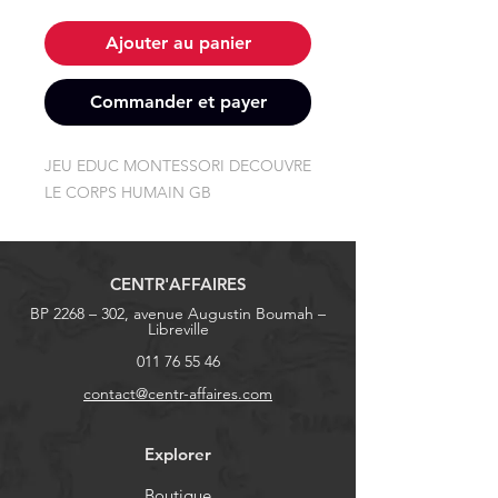
Ajouter au panier
Commander et payer
JEU EDUC MONTESSORI DECOUVRE 
LE CORPS HUMAIN GB
CENTR'AFFAIRES
BP 2268 – 302, avenue Augustin Boumah –
Libreville
011 76 55 46
contact@centr-affaires.com
Explorer
Boutique