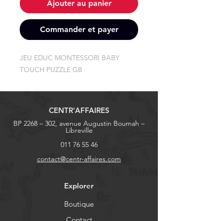
Ajouter au panier
Commander et payer
JEU EDUC MONTESSORI BABY 
TOUCH PUZZLE GB
CENTR'AFFAIRES
BP 2268 – 302, avenue Augustin Boumah –
Libreville
011 76 55 46
contact@centr-affaires.com
Explorer
Boutique
Contact