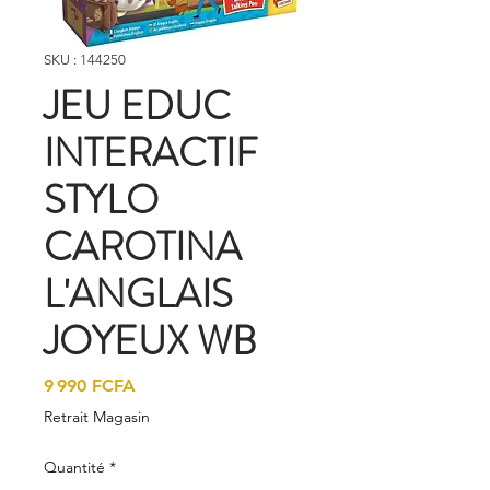
SKU : 144250
JEU EDUC
INTERACTIF
STYLO
CAROTINA
L'ANGLAIS
JOYEUX WB
Prix
9 990 FCFA
Retrait Magasin
Quantité
*