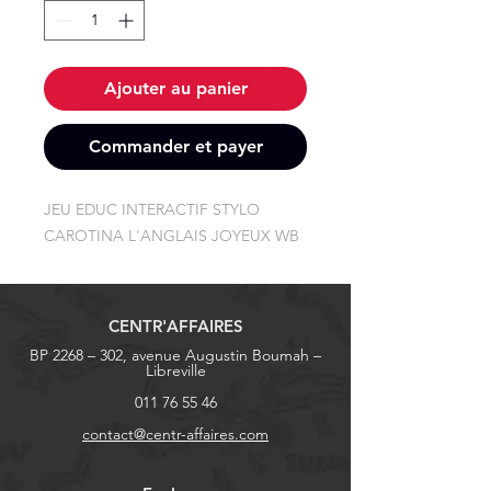
Ajouter au panier
Commander et payer
JEU EDUC INTERACTIF STYLO 
CAROTINA L'ANGLAIS JOYEUX WB
CENTR'AFFAIRES
BP 2268 – 302, avenue Augustin Boumah –
Libreville
011 76 55 46
contact@centr-affaires.com