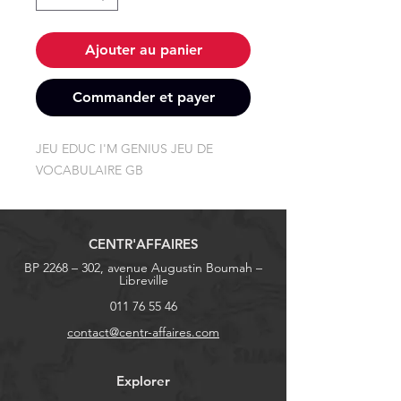
Ajouter au panier
Commander et payer
JEU EDUC I'M GENIUS JEU DE 
VOCABULAIRE GB
CENTR'AFFAIRES
BP 2268 – 302, avenue Augustin Boumah –
Libreville
011 76 55 46
contact@centr-affaires.com
Explorer