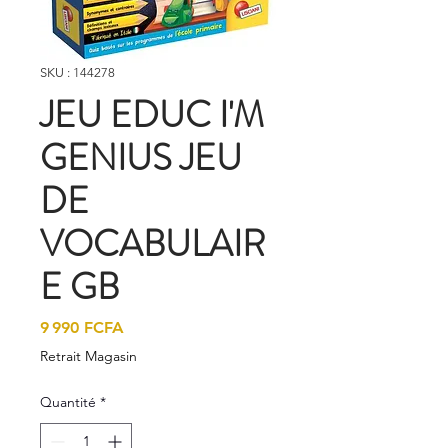
SKU : 144278
JEU EDUC I'M
GENIUS JEU
DE
VOCABULAIR
E GB
Prix
9 990 FCFA
Retrait Magasin
Quantité
*