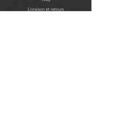
Livraison et retours
Politique de boutique
Moyens de paiement
Réseaux sociaux
Facebook
Instagram
Newsletter
Actualités et mises à jour
S'abonner