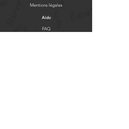
Mentions légales
Aide
FAQ
Livraison et retours
Politique de boutique
Moyens de paiement
Réseaux sociaux
Facebook
Instagram
Newsletter
Actualités et mises à jour