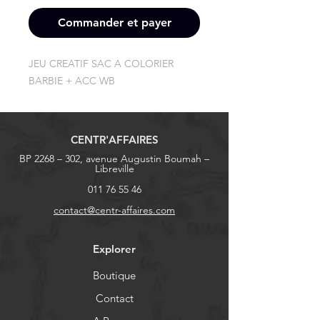
Commander et payer
JEU CREATIF SAC A COLORIER 
BARBIE + ACC WB
CENTR'AFFAIRES
BP 2268 – 302, avenue Augustin Boumah –
Libreville
011 76 55 46
contact@centr-affaires.com
Explorer
Boutique
Contact