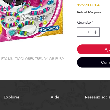
Prix
19 990 FCFA
Retrait Magasin
Quantité
*
Aj
ELETS MULTICOLORES TRENDY WB PUB9
Comm
Explorer
Aide
Réseaux soci