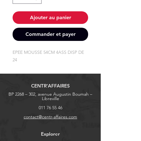
Ajouter au panier
Commander et payer
EPEE MOUSSE 54CM 4ASS DISP DE 
24
CENTR'AFFAIRES
BP 2268 – 302, avenue Augustin Boumah –
Libreville
011 76 55 46
contact@centr-affaires.com
Explorer