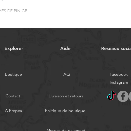
ES DE PIN GB
Explorer
Aide
Réseaux soci
Boutique
FAQ
Facebook
Instagram
Contact
Livraison et retours
A Propos
Politique de boutique
Moyens de paiement