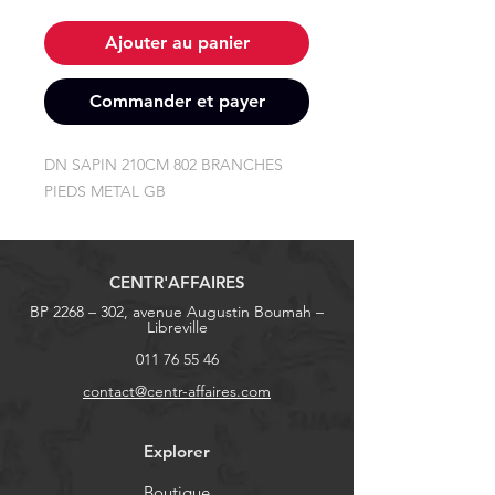
Ajouter au panier
Commander et payer
DN SAPIN 210CM 802 BRANCHES 
PIEDS METAL GB
CENTR'AFFAIRES
BP 2268 – 302, avenue Augustin Boumah –
Libreville
011 76 55 46
contact@centr-affaires.com
Explorer
Boutique