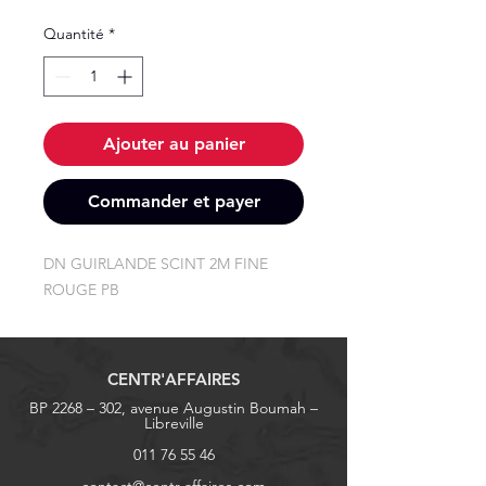
Quantité
*
Ajouter au panier
Commander et payer
DN GUIRLANDE SCINT 2M FINE 
ROUGE PB
CENTR'AFFAIRES
BP 2268 – 302, avenue Augustin Boumah –
Libreville
011 76 55 46