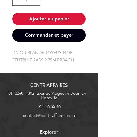
Ajouter au panier
Commander et payer
DN GUIRLANDE JOYEUX NOEL 
FEUTRINE 2ASS 2.75M PBSACH
CENTR'AFFAIRES
BP 2268 – 302, avenue Augustin Boumah –
Libreville
011 76 55 46
contact@centr-affaires.com
Explorer