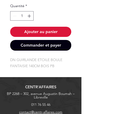
Quantité
*
Ajouter au panier
Commander et payer
DN GUIRLANDE ETOILE BOULE 
FANTAISIE 140CM BOIS PB
CENTR'AFFAIRES
BP 2268 – 302, avenue Augustin Boumah –
Libreville
011 76 55 46
contact@centr-affaires.com