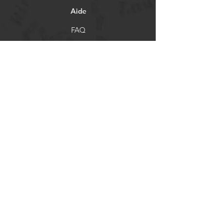
Aide
FAQ
Livraison et retours
Politique de boutique
Moyens de paiement
Réseaux sociaux
Facebook
Instagram
Newsletter
Actualités et mises à jour