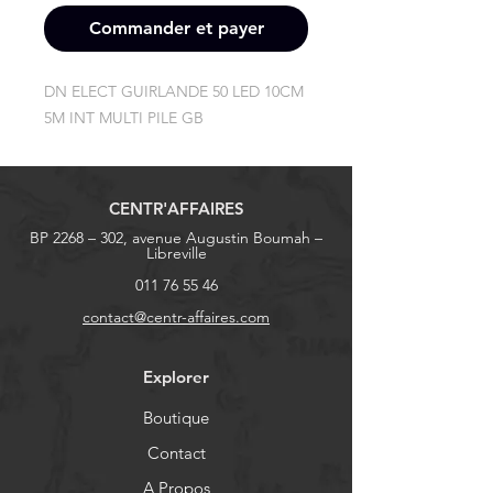
Commander et payer
DN ELECT GUIRLANDE 50 LED 10CM 
5M INT MULTI PILE GB
CENTR'AFFAIRES
BP 2268 – 302, avenue Augustin Boumah –
Libreville
011 76 55 46
contact@centr-affaires.com
Explorer
Boutique
Contact
A Propos