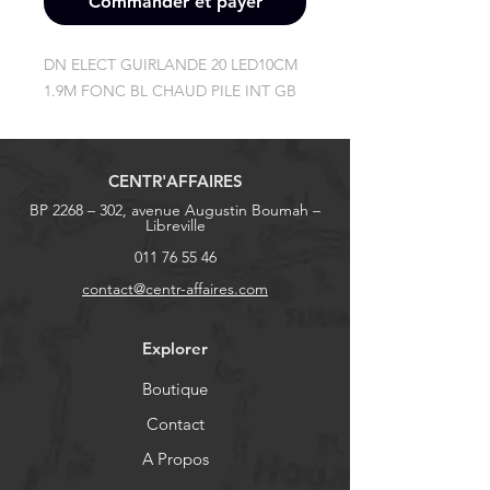
Commander et payer
DN ELECT GUIRLANDE 20 LED10CM 
1.9M FONC BL CHAUD PILE INT GB
CENTR'AFFAIRES
BP 2268 – 302, avenue Augustin Boumah –
Libreville
011 76 55 46
contact@centr-affaires.com
Explorer
Boutique
Contact
A Propos