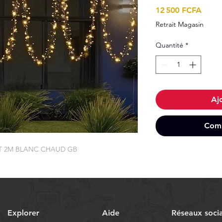
Prix
12 500 FCFA
Retrait Magasin
Quantité
*
Aj
Comm
XT 2M BLANC CHAUD GB
Explorer
Aide
Réseaux soci