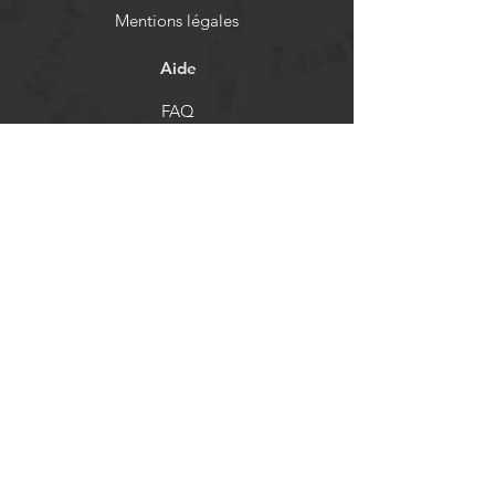
Mentions légales
Aide
FAQ
Livraison et retours
Politique de boutique
Moyens de paiement
Réseaux sociaux
Facebook
Instagram
Newsletter
Actualités et mises à jour