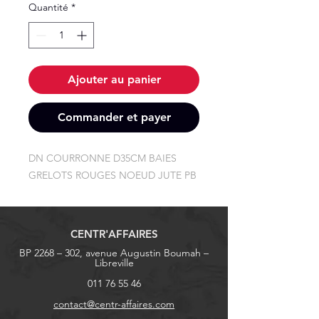
Quantité
*
Ajouter au panier
Commander et payer
DN COURRONNE D35CM BAIES 
GRELOTS ROUGES NOEUD JUTE PB
CENTR'AFFAIRES
BP 2268 – 302, avenue Augustin Boumah –
Libreville
011 76 55 46
contact@centr-affaires.com